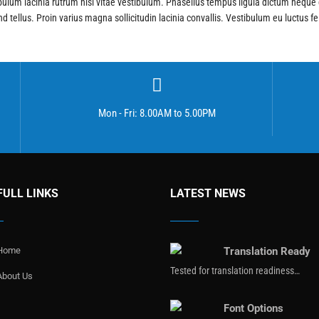
ulum lacinia rutrum nisi vitae vestibulum. Phasellus tempus ligula dictum neque 
tellus. Proin varius magna sollicitudin lacinia convallis. Vestibulum eu luctus feli
Mon - Fri: 8.00AM to 5.00PM
FULL LINKS
LATEST NEWS
Home
Translation Ready
Tested for translation readiness…
About Us
Font Options