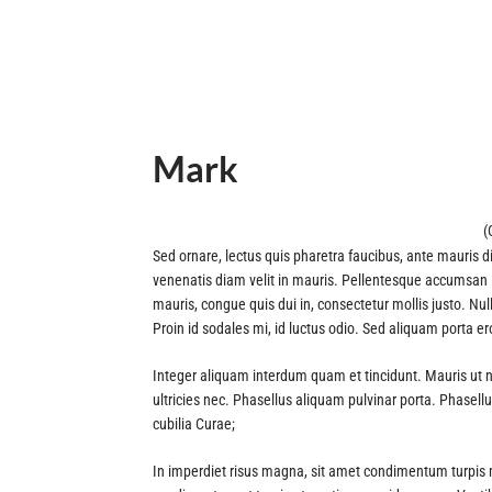
Mark
(
Sed ornare, lectus quis pharetra faucibus, ante mauris di
venenatis diam velit in mauris. Pellentesque accumsan in
mauris, congue quis dui in, consectetur mollis justo. Nu
Proin id sodales mi, id luctus odio. Sed aliquam porta e
Integer aliquam interdum quam et tincidunt. Mauris ut n
ultricies nec. Phasellus aliquam pulvinar porta. Phasellu
cubilia Curae;
In imperdiet risus magna, sit amet condimentum turpis mo