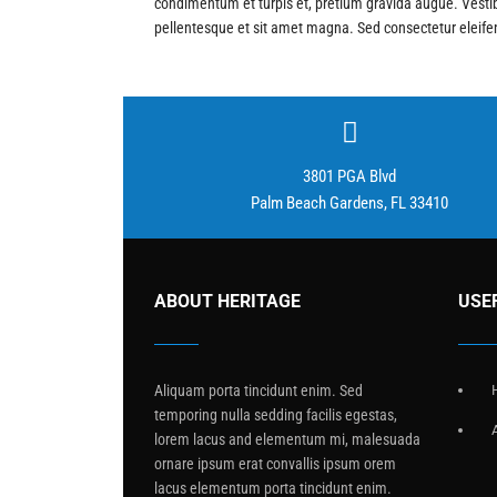
condimentum et turpis et, pretium gravida augue. Vestib
pellentesque et sit amet magna. Sed consectetur eleifend 
3801 PGA Blvd
Palm Beach Gardens, FL 33410
ABOUT HERITAGE
USE
Aliquam porta tincidunt enim. Sed
temporing nulla sedding facilis egestas,
lorem lacus and elementum mi, malesuada
ornare ipsum erat convallis ipsum orem
lacus elementum porta tincidunt enim.