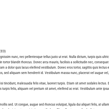
CEO)
gnissim nunc, nec pellentesque tellus justo ut erat. Nulla dictum, turpis quis ultri
 tortor blandit rhoncus. Donec arcu mauris, facilisis a sollicitudin nec, consequa
llam a dolor quis lacus eleifend vestibulum. Donec eros tortor, sagittis quis lect
ros, sed aliquam sem hendrerit id. Vestibulum massa nunc, placerat vel augue vel,
isi tincidunt, malesuada felis vitae, laoreet turpis. Etiam sit amet sodales lect
s turpis felis, aliquam vel pretium sit amet, eleifend ac erat. Vestibulum ante ipsu
llis sed. Ut congue, augue sed rhoncus volutpat, ligula dui aliquet felis, at ullam