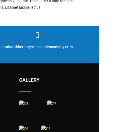
gravida vulputate. Proin ac ex a ante tempus
s, sit amet lacinia lectus.
contact@heritagerealestateacademy.com
GALLERY