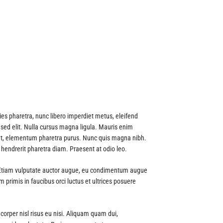
cies pharetra, nunc libero imperdiet metus, eleifend
t sed elit. Nulla cursus magna ligula. Mauris enim
us et, elementum pharetra purus. Nunc quis magna nibh.
 hendrerit pharetra diam. Praesent at odio leo.
us. Etiam vulputate auctor augue, eu condimentum augue
m primis in faucibus orci luctus et ultrices posuere
corper nisl risus eu nisi. Aliquam quam dui,